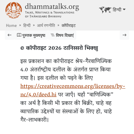
मूलपाठ पर जाएँ
dhammatalks.org
अन्य भाषा में द
हिन्दी
Home
हिन्दी
आर्य रणनीति
कॉपीराइट
पुस्तक में झांकें
पिछला पृष्ठ
पुस्तक के मुख्यपृष्ठ पर जाएं
विषय सूची दिखाएं
अगला 
पुस्तक मुख्यपृष्ठ
विषय दिखाएं
© कॉपीराइट 2026 ठानिस्सरो भिक्खु
इस प्रकाशन का कॉपीराइट श्रेय-गैरवाणिज्यिक
4.0 अंतर्राष्ट्रीय दलील के अंतर्गत प्राप्त किया
गया है। इस दलील को पढ़ने के लिए
https://creativecommons.org/licenses/by-
nc/4.0/deed.hi
पर जाएँ। यहाँ “वाणिज्यिक”
का अर्थ है किसी भी प्रकार की बिक्री, चाहे वह
व्यापारिक उद्देश्यों या संस्थाओं के लिए हो, चाहे
गैर-लाभकारी।