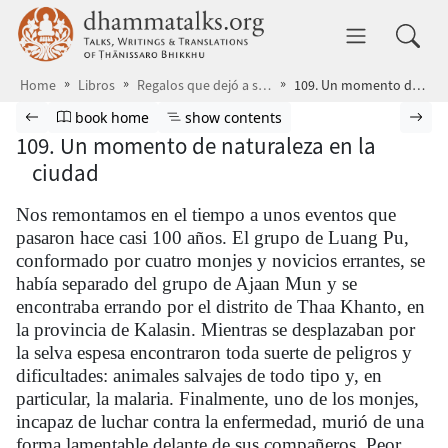
Skip to main content
dhammatalks.org
Toggle 
Home
Libros
Regalos que dejó a su paso
109. Un momento de naturaleza en la ciudad
Browse book
Previous page
Go to book homepage
Show table of contents
Nex
book home
show contents
109. Un momento de naturaleza en la
ciudad
Nos remontamos en el tiempo a unos eventos que
pasaron hace casi 100 años. El grupo de Luang Pu,
conformado por cuatro monjes y novicios errantes, se
había separado del grupo de Ajaan Mun y se
encontraba errando por el distrito de Thaa Khanto, en
la provincia de Kalasin. Mientras se desplazaban por
la selva espesa encontraron toda suerte de peligros y
dificultades: animales salvajes de todo tipo y, en
particular, la malaria. Finalmente, uno de los monjes,
incapaz de luchar contra la enfermedad, murió de una
forma lamentable delante de sus compañeros. Peor