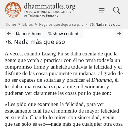
Skip to main content
dhammatalks.org
Toggle 
Home
Libros
Regalos que dejó a su paso
76. Nada más que eso
Browse book
Previous page
Go to book homepage
Show table of contents
Nex
book home
show contents
76. Nada más que eso
A veces, cuando Luang Pu se daba cuenta de que la
gente que venía a practicar con él no tenía todavía un
compromiso firme y anhelaba todavía la felicidad y el
disfrute de las cosas puramente mundanas, al grado de
no ser capaces de soltarlas y practicar el
Dhamma
, él
les daba una enseñanza para que reflexionaran y
pudieran ver claramente las cosas por lo que son:
«Les pido que examinen la felicidad, para ver
exactamente cuál fue el momento de mayor felicidad
en su vida. Cuando lo miren con sinceridad, verán
que tan solo es eso—nada más que cualquier otra cosa