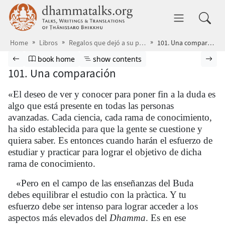
Skip to main content
dhammatalks.org
Toggle 
Home
Libros
Regalos que dejó a su paso
101. Una comparación
Browse book
Previous page
Go to book homepage
Show table of contents
Nex
book home
show contents
101. Una comparación
«El deseo de ver y conocer para poner fin a la duda es
algo que está presente en todas las personas
avanzadas. Cada ciencia, cada rama de conocimiento,
ha sido establecida para que la gente se cuestione y
quiera saber. Es entonces cuando harán el esfuerzo de
estudiar y practicar para lograr el objetivo de dicha
rama de conocimiento.
«Pero en el campo de las enseñanzas del Buda
debes equilibrar el estudio con la pràctica. Y tu
esfuerzo debe ser intenso para lograr acceder a los
aspectos más elevados del
Dhamma
. Es en ese