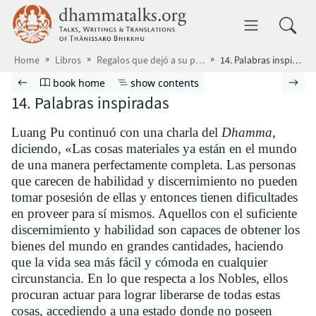
Skip to main content
dhammatalks.org
Toggle 
Home
Libros
Regalos que dejó a su paso
14. Palabras inspiradas
Browse book
Previous page
Go to book homepage
Show table of contents
Nex
book home
show contents
14. Palabras inspiradas
Luang Pu continuó con una charla del
Dhamma
,
diciendo, «Las cosas materiales ya están en el mundo
de una manera perfectamente completa. Las personas
que carecen de habilidad y discernimiento no pueden
tomar posesión de ellas y entonces tienen dificultades
en proveer para sí mismos. Aquellos con el suficiente
discernimiento y habilidad son capaces de obtener los
bienes del mundo en grandes cantidades, haciendo
que la vida sea más fácil y cómoda en cualquier
circunstancia. En lo que respecta a los Nobles, ellos
procuran actuar para lograr liberarse de todas estas
cosas, accediendo a una estado donde no poseen