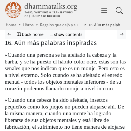
Skip to main content
dhammatalks.org
Toggle 
Home
Libros
Regalos que dejó a su paso
16. Aún más palabras inspiradas
Browse book
Previous page
Go to book homepage
Show table of contents
Nex
book home
show contents
16. Aún más palabras inspiradas
«Cuando una persona se ha afeitado la cabeza y la
barba, y se ha puesto el hábito color ocre, estas son las
señales que nos indican que es un monje. Pero esto es
a nivel externo. Solo cuando se ha afeitado el enredo
mental - todos los objetos mentales inferiores - de su
corazón podemos llamarlo monje a nivel interno.
«Cuando una cabeza ha sido afeitada, insectos
pequeños como los piojos no pueden alojarse ahí. De
la misma manera, cuando una mente ha logrado
liberarse de sus objetos mentales y está libre de
fabricación, el sufrimiento no tiene manera de alojarse