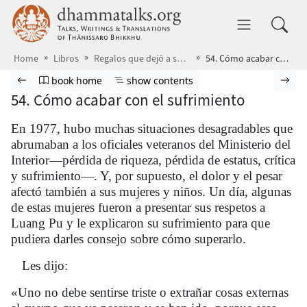
Skip to main content
dhammatalks.org
Toggle 
Home
Libros
Regalos que dejó a su paso
54. Cómo acabar con el sufrimiento
Browse book
Previous page
Go to book homepage
Show table of contents
Nex
book home
show contents
54. Cómo acabar con el sufrimiento
En 1977, hubo muchas situaciones desagradables que
abrumaban a los oficiales veteranos del Ministerio del
Interior—pérdida de riqueza, pérdida de estatus, crítica
y sufrimiento—. Y, por supuesto, el dolor y el pesar
afectó también a sus mujeres y niños. Un día, algunas
de estas mujeres fueron a presentar sus respetos a
Luang Pu y le explicaron su sufrimiento para que
pudiera darles consejo sobre cómo superarlo.
Les dijo:
«Uno no debe sentirse triste o extrañar cosas externas