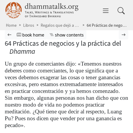
Skip to main content
dhammatalks.org
Toggle 
Home
Libros
Regalos que dejó a su paso
64 Prácticas de negocios y la práctica del Dhamma
Browse book
Previous page
Go to book homepage
Show table of contents
Nex
book home
show contents
64 Prácticas de negocios y la práctica del
Dhamma
Un grupo de comerciantes dijo: «Tenemos nuestros
deberes como comerciantes, lo que significa que a
veces debemos exagerar las cosas o tener ganancias
excesivas, pero estamos extremadamente interesados
en practicar concentración y ya hemos comenzado.
Sin embargo, algunas personas nos han dicho que con
nuestro modo de vida no podemos practicar
meditación. ¿Qué tiene que decir al respecto, Luang
Pu? Pues nos dicen que vender por una ganancia es
pecado».