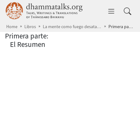
Skip to main content
dhammatalks.org
Toggle 
Home
Libros
La mente como fuego desatado
Primera parte
Primera parte:
El Resumen