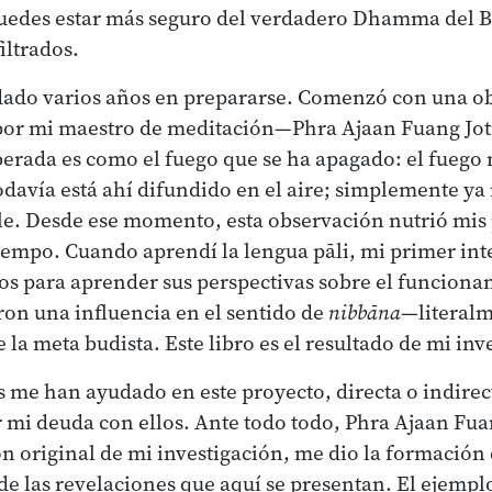
puedes estar más seguro del verdadero Dhamma del B
iltrados.
rdado varios años en prepararse. Comenzó con una o
or mi maestro de meditación—Phra Ajaan Fuang Jot
berada es como el fuego que se ha apagado: el fuego 
odavía está ahí difundido en el aire; simplemente ya 
e. Desde ese momento, esta observación nutrió mi
iempo. Cuando aprendí la lengua pāli, mi primer int
os para aprender sus perspectivas sobre el funciona
ron una influencia en el sentido de
nibbāna
—literalm
la meta budista. Este libro es el resultado de mi inv
me han ayudado en este proyecto, directa o indire
 mi deuda con ellos. Ante todo todo, Phra Ajaan Fu
ión original de mi investigación, me dio la formación
e las revelaciones que aquí se presentan. El ejemplo