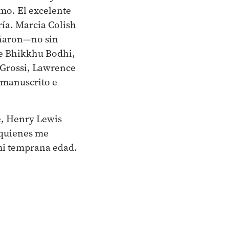
mo. El excelente
ría. Marcia Colish
eñaron—no sin
le Bhikkhu Bodhi,
 Grossi, Lawrence
 manuscrito e
e, Henry Lewis
 quienes me
 mi temprana edad.