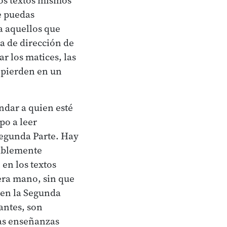
e puedas
a aquellos que
a de dirección de
r los matices, las
 pierden en un
ndar a quien esté
po a leer
Segunda Parte. Hay
tablemente
en los textos
era mano, sin que
s en la Segunda
antes, son
las enseñanzas