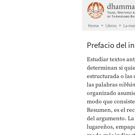
Skip to main content
Home
Libros
La me
Prefacio del i
Estudiar textos an
determinan si quie
estructurada o las
las palabras
nibbā
organizado asumien
modo que consisten
Resumen, es el rec
del argumento. La 
lugareños, empapar
modo más indirect