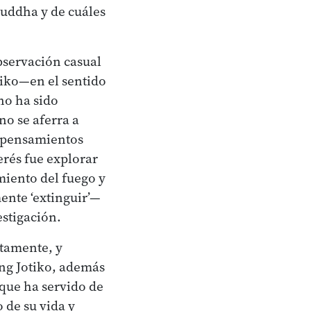
uddha y de cuáles
bservación casual
iko—en el sentido
no ha sido
no se aferra a
s pensamientos
erés fue explorar
miento del fuego y
ente ‘extinguir’—
estigación.
ctamente, y
ang Jotiko, además
 que ha servido de
 de su vida y