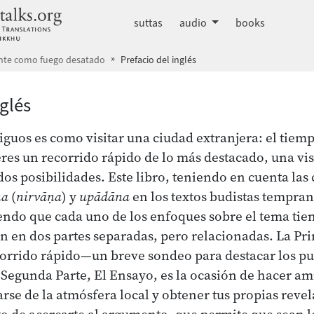
dhammatalks.org
suttas
audio
books
nte como fuego desatado
Prefacio del inglés
nglés
tiguos
es como visitar una ciudad extranjera: el tiemp
res un recorrido rápido de lo más destacado, una vi
 dos posibilidades. Este libro, teniendo en cuenta la
na
(
nirvāṇa
) y
upādāna
en los textos budistas tempran
do que cada uno de los enfoques sobre el tema tiene
 en dos partes separadas, pero relacionadas. La Pri
orrido rápido—un breve sondeo para destacar los pu
Segunda Parte, El Ensayo, es la ocasión de hacer am
se de la atmósfera local y obtener tus propias revel
o de acercarte al argumento, que permite que sean l