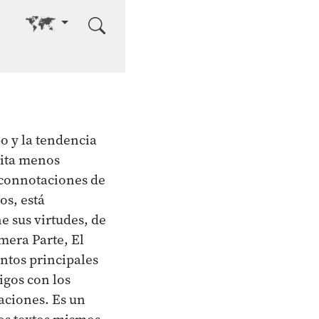
Go to other language
o y la tendencia
sita menos
s connotaciones de
os, está
 sus virtudes, de
mera Parte, El
ntos principales
igos con los
aciones. Es un
os textos mismos