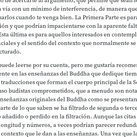
la vía con un mínimo de interferencia, de manera qu
sarlos cuando te venga bien. La Primera Parte es par
ión y que podrían impacientarse con la aparente falt
Esta última es para aquellos interesados en contempla
ciales y el sentido del contexto que normalmente se
cturado.
puede leerse por su cuenta, pero me gustaría recome
ente en las enseñanzas del Buddha que dedique tiem
 traducciones que forman el cuerpo principal de la 
luso budistas comprometidos, que a menudo son no
enseñanzas originales del Buddha como se presentan 
rte de lo que saben se ha filtrado de segunda o terc
o añadido o perdido en la filtración. Aunque las cita
 longitud y números, a veces podrían parecer redund
 contexto que le dan a las enseñanzas. Una vez que 