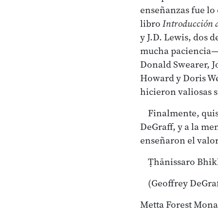
enseñanzas fue lo
libro
Introducción a
y J.D. Lewis, dos 
mucha paciencia—c
Donald Swearer, J
Howard y Doris Wei
hicieron valiosas 
Finalmente, quis
DeGraff, y a la m
enseñaron el valor
Ṭhānissaro Bhi
(Geoffrey DeGra
Metta Forest Mona