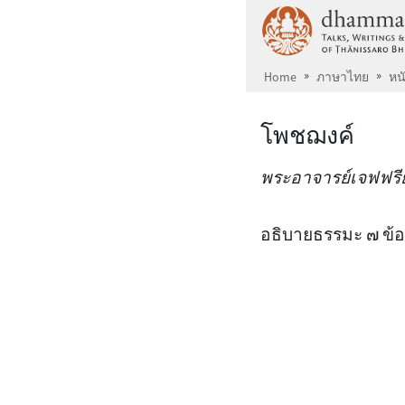
ข้ามไปยังเนื้อหาหลัก
Home
ภาษาไทย
หน
โพชฌงค์
พระอาจารย์เจฟฟรีย์
อธิบายธรรมะ ๗ ข้อ ท