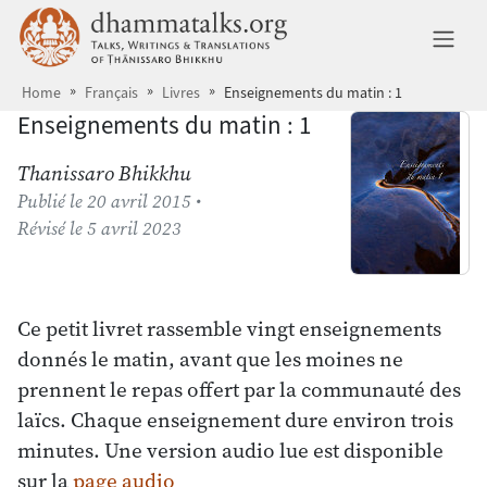
Aller au contenu principal
dhammatalks.org
Ba
Home
Français
Livres
Enseignements du matin : 1
Enseignements du matin : 1
Thanissaro Bhikkhu
Publié
le 20 avril 2015
•
Révisé
le 5 avril 2023
Ce petit livret rassemble vingt enseignements
donnés le matin, avant que les moines ne
prennent le repas offert par la communauté des
laïcs. Chaque enseignement dure environ trois
minutes. Une version audio lue est disponible
sur la
page audio