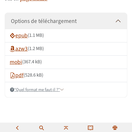
Options de téléchargement
epub
(1.1 MB)
azw3
(1.2 MB)
mobi
(367.4 kB)
pdf
(528.6 kB)
“Quel format me faut-il ?”
Help: