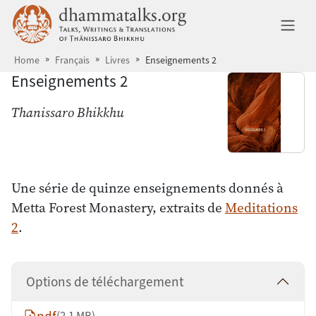
Aller au contenu principal
dhammatalks.org
Ba
Home
Français
Livres
Enseignements 2
Enseignements 2
Thanissaro Bhikkhu
Une série de quinze enseignements donnés à
Metta Forest Monastery, extraits de
Meditations
2
.
Options de téléchargement
(2.1 MB)