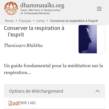
Aller au contenu principal
dhammatalks.org
Ba
Home
Français
Livres
Conserver la respiration à l’esprit
Conserver la respiration à
l’esprit
Thanissaro Bhikkhu
Un guide fondamental pour la méditation sur la
respiration…
Options de téléchargement
pdf
(809.1 kB)