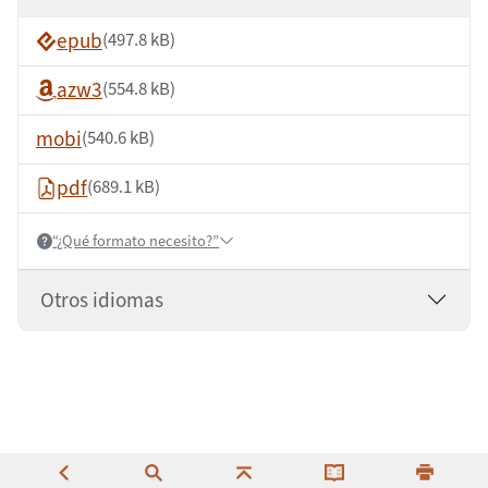
epub
(497.8 kB)
azw3
(554.8 kB)
mobi
(540.6 kB)
pdf
(689.1 kB)
“¿Qué formato necesito?”
Help:
Otros idiomas