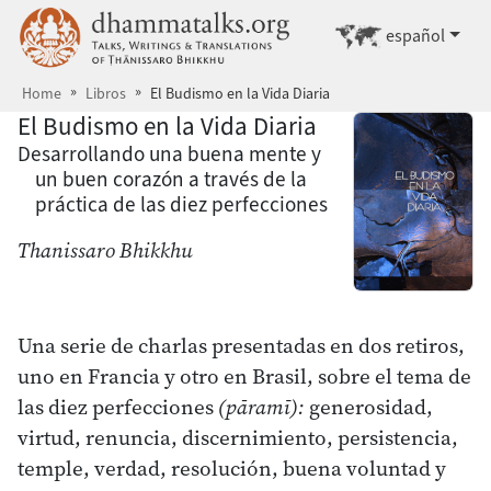
Saltar a contenido principal
dhammatalks.org
Ir a otro idiom
español
Home
Libros
El Budismo en la Vida Diaria
El Budismo en la Vida Diaria
Desarrollando una buena mente y
un buen corazón a través de la
práctica de las diez perfecciones
Thanissaro Bhikkhu
Una serie de charlas presentadas en dos retiros,
uno en Francia y otro en Brasil, sobre el tema de
las diez perfecciones
(pāramī):
generosidad,
virtud, renuncia, discernimiento, persistencia,
temple, verdad, resolución, buena voluntad y